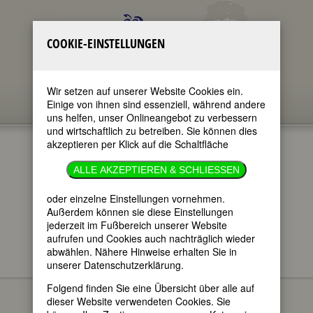
COOKIE-EINSTELLUNGEN
Wir setzen auf unserer Website Cookies ein.
Einige von ihnen sind essenziell, während andere
uns helfen, unser Onlineangebot zu verbessern
und wirtschaftlich zu betreiben. Sie können dies
akzeptieren per Klick auf die Schaltfläche
ALLE AKZEPTIEREN & SCHLIESSEN
oder einzelne Einstellungen vornehmen.
im ganzen Text
nur in Titeln
Außerdem können sie diese Einstellungen
jederzeit im Fußbereich unserer Website
aufrufen und Cookies auch nachträglich wieder
abwählen. Nähere Hinweise erhalten Sie in
unserer Datenschutzerklärung.
FEMBIO SPECIALS
PIONIERINNEN DER
Clementina Black
FRAUENBEWEGUNG
Folgend finden Sie eine Übersicht über alle auf
dieser Website verwendeten Cookies. Sie