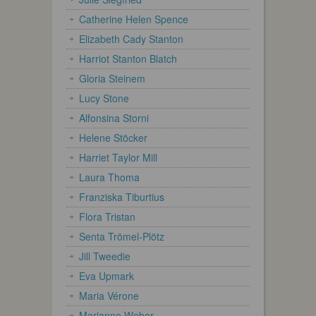
Catherine Helen Spence
Elizabeth Cady Stanton
Harriot Stanton Blatch
Gloria Steinem
Lucy Stone
Alfonsina Storni
Helene Stöcker
Harriet Taylor Mill
Laura Thoma
Franziska Tiburtius
Flora Tristan
Senta Trömel-Plötz
Jill Tweedie
Eva Upmark
Maria Vérone
Marianne Weber