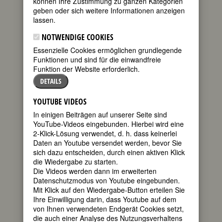
können Ihre Zustimmung zu ganzen Kategorien
FEMBIO SPECIAL: PIONIERINNEN DER
geben oder sich weitere Informationen anzeigen
FRAUENBEWEGUNG
lassen.
NOTWENDIGE COOKIES
Essenzielle Cookies ermöglichen grundlegende
CLEMENTINA BLACK
Funktionen und sind für die einwandfreie
geboren am
Funktion der Website erforderlich.
27. Juli 1853 in
DETAILS
Brighton
gestorben am
YOUTUBE VIDEOS
19. Dezember
In einigen Beiträgen auf unserer Seite sind
1922 in
YouTube-Videos eingebunden. Hierbei wird eine
Barnes/London
2-Klick-Lösung verwendet, d. h. dass keinerlei
englische
Daten an Youtube versendet werden, bevor Sie
sich dazu entscheiden, durch einen aktiven Klick
die Wiedergabe zu starten.
Die Videos werden dann im erweiterten
Datenschutzmodus von Youtube eingebunden.
Gewerkschaftsaktivistin,
Mit Klick auf den Wiedergabe-Button erteilen Sie
Frauenrechtlerin, Schriftstellerin
Ihre Einwilligung darin, dass Youtube auf dem
170. Geburtstag am 27. Juli 2023
von Ihnen verwendeten Endgerät Cookies setzt,
die auch einer Analyse des Nutzungsverhaltens