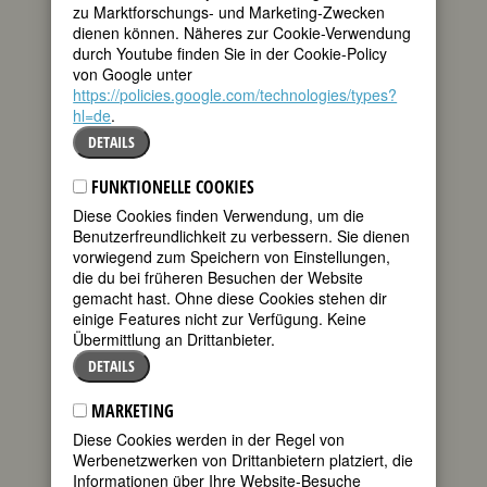
zu Marktforschungs- und Marketing-Zwecken
Biografie
•
Literatur & Quellen
dienen können. Näheres zur Cookie-Verwendung
durch Youtube finden Sie in der Cookie-Policy
von Google unter
BIOGRAFIE
https://policies.google.com/technologies/types?
hl=de
.
Im Jahr 1891 erschien Thomas Hardys
DETAILS
Tess of the D'Urbervilles
. Der Roman
mit dem Untertitel
A Pure Woman
löste
FUNKTIONELLE COOKIES
beim bürgerlichen Publikum wenig
Freude aus. Umso überraschender eine
Diese Cookies finden Verwendung, um die
Rezension in der
Illustrated London
Benutzerfreundlichkeit zu verbessern. Sie dienen
News
im Januar 1892. Deren
vorwiegend zum Speichern von Einstellungen,
Verfasserin verteidigt Untertitel und
die du bei früheren Besuchen der Website
Autor, sie beklagt die vorherrschende
gemacht hast. Ohne diese Cookies stehen dir
Doppelmoral und die gesellschaftlichen
einige Features nicht zur Verfügung. Keine
Tabus, sie spricht über „die ironische
Übermittlung an Drittanbieter.
Wahrheit, die wir im Herzen alle kennen
DETAILS
und die wir doch nicht laut sagen
dürfen“. Ihr Name: Clementina Black.
MARKETING
Im Winter 1892/93 macht eine neue
Diese Cookies werden in der Regel von
Zeitschrift,
The Young Woman
, gleich im
Werbenetzwerken von Drittanbietern platziert, die
ersten Heft auf den bevorstehenden 40.
Informationen über Ihre Website-Besuche