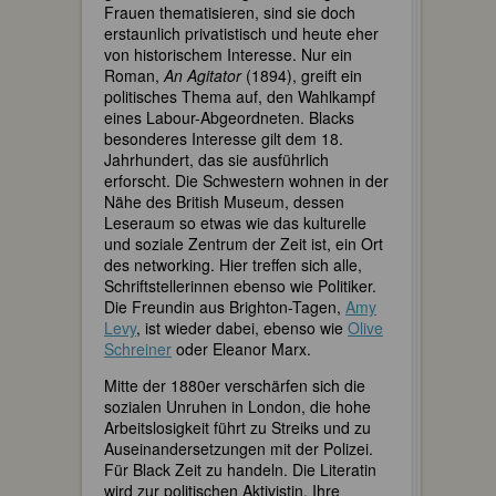
Frauen thematisieren, sind sie doch
erstaunlich privatistisch und heute eher
von historischem Interesse. Nur ein
Roman,
An Agitator
(1894), greift ein
politisches Thema auf, den Wahlkampf
eines Labour-Abgeordneten. Blacks
besonderes Interesse gilt dem 18.
Jahrhundert, das sie ausführlich
erforscht. Die Schwestern wohnen in der
Nähe des British Museum, dessen
Leseraum so etwas wie das kulturelle
und soziale Zentrum der Zeit ist, ein Ort
des networking. Hier treffen sich alle,
Schriftstellerinnen ebenso wie Politiker.
Die Freundin aus Brighton-Tagen,
Amy
Levy
, ist wieder dabei, ebenso wie
Olive
Schreiner
oder Eleanor Marx.
Mitte der 1880er verschärfen sich die
sozialen Unruhen in London, die hohe
Arbeitslosigkeit führt zu Streiks und zu
Auseinandersetzungen mit der Polizei.
Für Black Zeit zu handeln. Die Literatin
wird zur politischen Aktivistin. Ihre