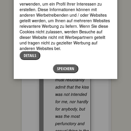
Geburtstag dieser Autorin aufmerksam:
verwenden, um ein Profil Ihrer Interessen zu
„Clementina Black: A Character Sketch.“
erstellen. Diese Informationen können mit
1922 bringt der
Manchester Guardian
anderen Werbetreibenden und / oder Websites
statt eines Nachrufs Blacks eigenen
geteilt werden, um Ihnen auf mehreren Websites
neuesten Artikel „Things I Have Seen“.
relevantere Werbung zu liefern. Wenn Sie diese
Darin findet sich diese Anekdote:
Cookies nicht zulassen, werden Besuche auf
dieser Website nicht mit Werbepartnern geteilt
und tragen nicht zu gezielter Werbung auf
I have been
anderen Websites bei.
kissed by Karl
DETAILS
Marx. About this,
the largest pearl
SPEICHERN
in my collection, I
must reluctantly
admit that the kiss
was not intended
for me, nor hardly
for anybody, but
was the most
perfunctory and
casual thing in the