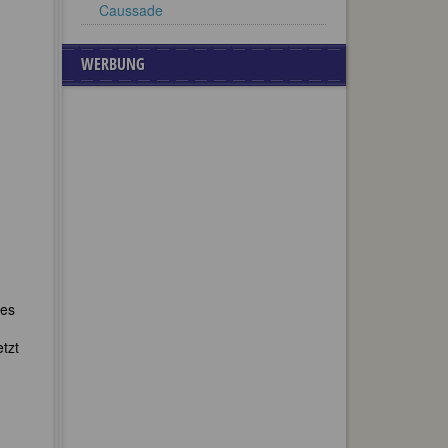
Caussade
WERBUNG
les
etzt