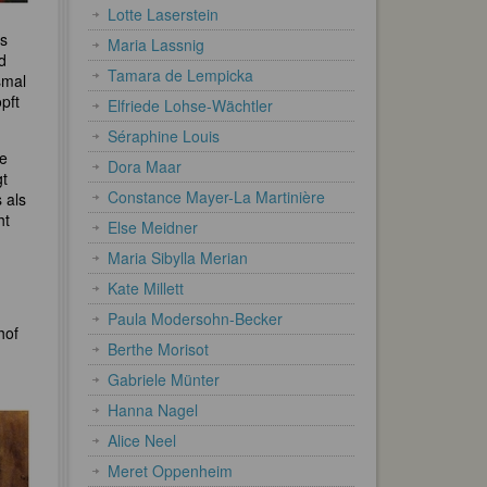
Lotte Laserstein
es
Maria Lassnig
d
Tamara de Lempicka
smal
pft
Elfriede Lohse-Wächtler
Séraphine Louis
re
Dora Maar
gt
Constance Mayer-La Martinière
 als
ht
Else Meidner
Maria Sibylla Merian
Kate Millett
Paula Modersohn-Becker
hof
Berthe Morisot
Gabriele Münter
Hanna Nagel
Alice Neel
Meret Oppenheim