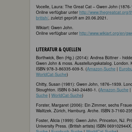
Vocelle, Laura: The Great Cat – Gwen John (1876
Online verfügbar unter
http://www.thegreatcat.org/
british/
, zuletzt geprüft am 20.06.2021.
Wikiart: Gwen John.
Online verfügbar unter
http://www.wikiart.org/en/g
LITERATUR & QUELLEN
Borthwick, Ben (Hg.) (2014): Andrea Büttner - hidd
Gwen John & moss. Ausstellungskatalog. London. 
ISBN 978-3-86335-609-5. (
Amazon-Suche
|
Eurob
WorldCat-Suche
)
Chitty, Susan (1981): Gwen John, 1876–1939. Lon
Stoughton. ISBN 0-340-24480-1. (
Amazon-Suche
|
Suche
|
WorldCat-Suche
)
Forster, Margaret (2006): Ein Zimmer, sechs Fraue
Walitzek. Zürich, Hamburg. Arche. ISBN 3-7160-235
Foster, Alicia (1999): Gwen John. Princeton, NJ. Pr
University Press. (British artists) ISBN 069102944X.
Suche
|
Eurobuch-Suche
|
WorldCat-Suche
)