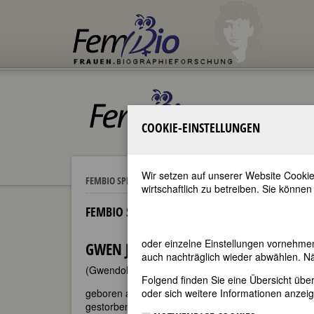
COOKIE-EINSTELLUNGEN
Wir setzen auf unserer Website Cookie
Gwen Jo
FEMBIO SPECIALS
BERÜHMTE MALERINNEN
wirtschaftlich zu betreiben. Sie können
FEMBIO SPECIAL: BERÜHMTE MALERINNEN
oder einzelne Einstellungen vornehme
GWEN JOHN
auch nachträglich wieder abwählen. Nä
(Gwendolen Mary John)
Folgend finden Sie eine Übersicht üb
geboren am 22. Juni 1876 in Haverfordwest, Wales
oder sich weitere Informationen anzeig
gestorben am 13. September 1939 in Dieppe, Fran