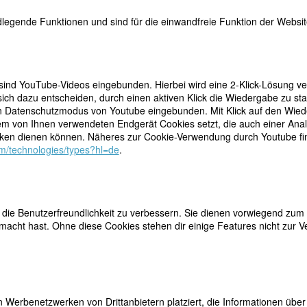
legende Funktionen und sind für die einwandfreie Funktion der Website
len
 sind YouTube-Videos eingebunden. Hierbei wird eine 2-Klick-Lösung ve
ich dazu entscheiden, durch einen aktiven Klick die Wiedergabe zu sta
n Datenschutzmodus von Youtube eingebunden. Mit Klick auf den Wieder
dem von Ihnen verwendeten Endgerät Cookies setzt, die auch einer Ana
erer Bruder Augustus hat immer behauptet, sie sei die viel bessere
en dienen können. Näheres zur Cookie-Verwendung durch Youtube find
iten ließ lange auf sich warten – was sicher nicht an deren Qualität lag
com/technologies/types?hl=de
.
eise von Gwen John.
wen und Augustus streifen, nie ohne ihre Skizzenblöcke, frei umher. 18
er Slade School, vier Monate Malstudien bei Whistler in Paris entwicke
inernden Sinn für Farbtönungen.
ie Benutzerfreundlichkeit zu verbessern. Sie dienen vorwiegend zum 
acht hast. Ohne diese Cookies stehen dir einige Features nicht zur V
und es entsteht eine Liebesbeziehung, deren Intensität Gwens ganzes
hm lästig. Immer seltener darf sie ihn sehen, bis 1917 schreibt sie ih
rie oder Maria, niemals als Gwen.
 Werbenetzwerken von Drittanbietern platziert, die Informationen üb