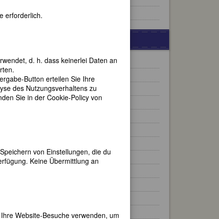
Famous Lesbians
 erforderlich.
BERÜHMTE MALERINNEN
rwendet, d. h. dass keinerlei Daten an
Anna Ancher
rten.
Kenojuak Ashevak
gabe-Button erteilen Sie Ihre
lyse des Nutzungsverhaltens zu
Marie Bashkirtseff
en Sie in der Cookie-Policy von
Vanessa Bell
,
Isabel Bishop
Rosa Bonheur
95
ln
Romaine Brooks
Speichern von Einstellungen, die du
Emily Carr
erfügung. Keine Übermittlung an
Rosalba Carriera
m
Mary Cassatt
Judy Chicago
Élisabeth Sophie Chéron
er Ihre Website-Besuche verwenden, um