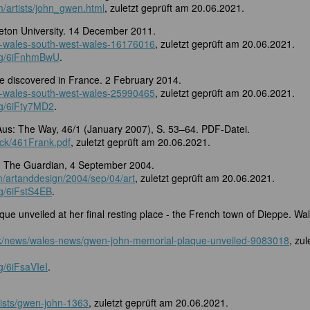
m/artists/john_gwen.html
, zuletzt geprüft am 20.06.2021.
eton University. 14 December 2011.
k-wales-south-west-wales-16176016
, zuletzt geprüft am 20.06.2021.
org/6iFnhmBwU
.
e discovered in France. 2 February 2014.
k-wales-south-west-wales-25990465
, zuletzt geprüft am 20.06.2021.
rg/6iFty7MD2
.
 Aus: The Way, 46/1 (January 2007), S. 53–64. PDF-Datei.
ack/461Frank.pdf
, zuletzt geprüft am 20.06.2021.
. The Guardian, 4 September 2004.
m/artanddesign/2004/sep/04/art
, zuletzt geprüft am 20.06.2021.
rg/6iFstS4EB
.
e unveiled at her final resting place - the French town of Dieppe. Wa
uk/news/wales-news/gwen-john-memorial-plaque-unveiled-9083018
, zul
g/6iFsaVIeI
.
rtists/gwen-john-1363
, zuletzt geprüft am 20.06.2021.