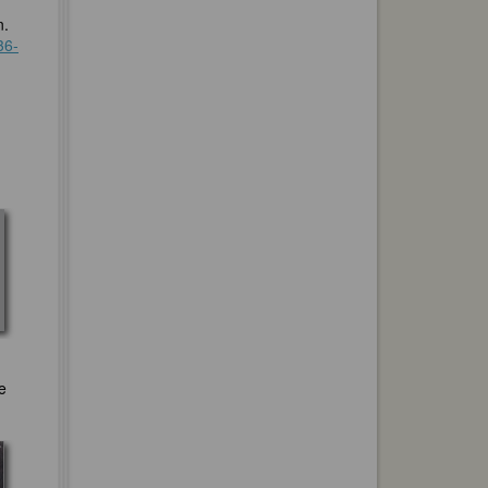
n.
36-
e