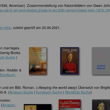
-1936, American). Zusammenstellung von Katzenbildern von Gwen Joh
the-cat-in-art-and-photos-2/cats-in-art-20th-century/gwen-john-1876-19
wen-john
, zuletzt geprüft am 20.06.2021.
en marriages.
Koenig Books.
uch-Suche
|
don. Hodder &
Eurobuch-
n und ein Bild. Roman. (=
Keeping the world away
) Übersetzt von Brigitt
5-8. (
Amazon-Suche
|
Eurobuch-Suche
|
WorldCat-Suche
)
inceton
 (
Amazon-