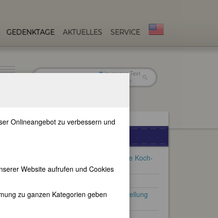
GEDENKTAGE
AKTUELLES
SERVICE
im ganzen Text
nur in Titeln
unser Onlineangebot zu verbessern und
FEMBIO-SPECIALS
FemBiografien von Swantje Koch-
Kanz (1939-2022)
nserer Website aufrufen und Cookies
Berühmte Malerinnen
immung zu ganzen Kategorien geben
Künstlerinnen - Eine Ausstellung
von Almut Nitzsche
Frauenbeziehungen