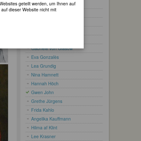
 Websites geteilt werden, um Ihnen auf
Cécile Douard
auf dieser Website nicht mit
Marie Ellenrieder
Alexandra Exter
Leonor Fini
Lavinia Fontana
Gabriele von Glasow
Eva Gonzalès
Lea Grundig
Nina Hamnett
Hannah Höch
Gwen John
Grethe Jürgens
Frida Kahlo
Angelika Kauffmann
Hilma af Klint
Lee Krasner