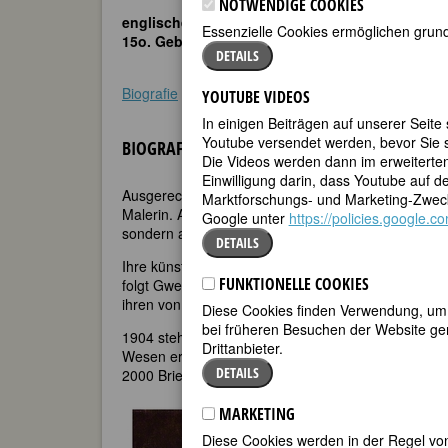
NOTWENDIGE COOKIES
englische Malerin
Essenzielle Cookies ermöglichen grund
15o. Geburtstag am 22. Juni 2026
DETAILS
Biografie
•
Weblinks
•
Literatur & Quellen
•
Bildquel
YOUTUBE VIDEOS
In einigen Beiträgen auf unserer Seite
Youtube versendet werden, bevor Sie s
BIOGRAFIE
Die Videos werden dann im erweiterte
Einwilligung darin, dass Youtube auf 
Ausgerechnet Gwens jüngerer und zunächst berühmt
Marktforschungs- und Marketing-Zweck
Malerin. Aber die öffentliche Anerkennung ihrer Arbe
Google unter
https://policies.google.
sondern an der besonderen Arbeits- und Lebensw
DETAILS
Ihre künstlerisch begabte Mutter stirbt früh, und G
FUNKTIONELLE COOKIES
folgt Gwen dem Bruder für drei Jahre an die London
ihren von ihm gerühmten und lebenslang sich verfe
Diese Cookies finden Verwendung, um d
bei früheren Besuchen der Website gem
1904 steht Gwen dem alten Rodin in Paris Modell, 
Drittanbieter.
Wesen ergreift. Bald aber wird Gwens Leidenschaft i
DETAILS
2000 Briefe – als »your obedient little model« – Ma
MARKETING
Diese Cookies werden in der Regel von