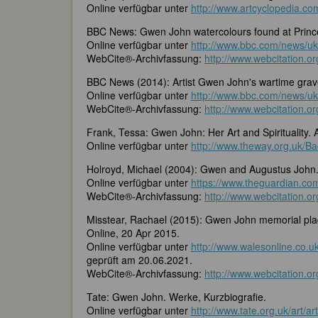
Online verfügbar unter
http://www.artcyclopedia.co
BBC News: Gwen John watercolours found at Princ
Online verfügbar unter
http://www.bbc.com/news/u
WebCite®-Archivfassung:
http://www.webcitation.
BBC News (2014): Artist Gwen John's wartime grav
Online verfügbar unter
http://www.bbc.com/news/u
WebCite®-Archivfassung:
http://www.webcitation.o
Frank, Tessa: Gwen John: Her Art and Spirituality.
Online verfügbar unter
http://www.theway.org.uk/B
Holroyd, Michael (2004): Gwen and Augustus John
Online verfügbar unter
https://www.theguardian.co
WebCite®-Archivfassung:
http://www.webcitation.o
Misstear, Rachael (2015): Gwen John memorial plaqu
Online, 20 Apr 2015.
Online verfügbar unter
http://www.walesonline.co.
geprüft am 20.06.2021.
WebCite®-Archivfassung:
http://www.webcitation.or
Tate: Gwen John. Werke, Kurzbiografie.
Online verfügbar unter
http://www.tate.org.uk/art/a