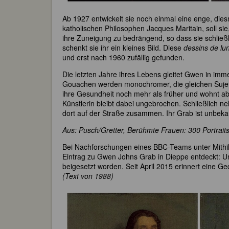
Ab 1927 entwickelt sie noch einmal eine enge, die
katholischen Philosophen Jacques Maritain, soll sie,
ihre Zuneigung zu bedrängend, so dass sie schließ
schenkt sie ihr ein kleines Bild. Diese
dessins de lu
und erst nach 1960 zufällig gefunden.
Die letzten Jahre ihres Lebens gleitet Gwen in immer
Gouachen werden monochromer, die gleichen Sujets 
ihre Gesundheit noch mehr als früher und wohnt ab
Künstlerin bleibt dabei ungebrochen. Schließlich n
dort auf der Straße zusammen. Ihr Grab ist unbeka
Aus: Pusch/Gretter, Berühmte Frauen: 300 Portraits
Bei Nachforschungen eines BBC-Teams unter Mithilf
Eintrag zu Gwen Johns Grab in Dieppe entdeckt: Un
beigesetzt worden. Seit April 2015 erinnert eine Ge
(Text von 1988)