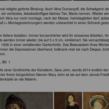
smal religiös getönte Bindung: Auch Véra Oumançoff, die Schwägerin d
 ein verletztes, liebebedürftiges kleines Tier, Marie nennen. Wieder wir
lich Véra nur noch montags, nach der Messe, heimbegleiten darf; jede
ndi
(= Montagszeichnungen) werden unbeachtet in einen Schrank gesto
 tiefere Isolation. Immer konzentrierter wird ihr einsames Arbeiten, ih
werden immer wieder, bis auf 5 x 5 cm, verkleinert. Sie vernachlässi
 1936 in einer verfallenden Gartenhütte. Das Bewusstsein ihres Wertes
ehmen die Depressionen überhand; todkrank reist sie nach Dieppe, bric
nnt.
, Bd. 1
e einer Großnichte der Künstlerin, Sara John, wurde 2014 endlich der
ter ihrem bürgerlichen Namen Mary John ist sie auf dem Janval-Fried
denktafel an die Malerin.