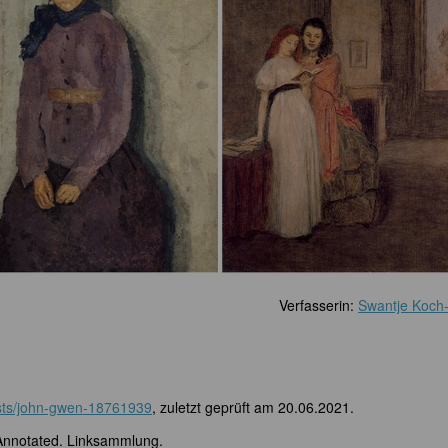
Verfasserin:
Swantje Koch
tists/john-gwen-18761939
, zuletzt geprüft am 20.06.2021.
Annotated. Linksammlung.