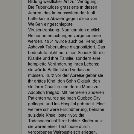
Bildung westlicher Art zur Verfügung.
Die Tuberkulose grassierte in diesen
Jahren, das Immunsystem der Inuit
hatte keine Abwehr gegen diese von
Weißen eingeschleppte
Viruserkrankung. Nun konnten endlich
Reihenuntersuchungen vorgenommen
werden. 1951 wurde auch bei Kenojuak
Ashevak Tuberkulose diagnostiziert. Das
bedeutete nicht nur einen Schock für die
Kranke und ihre Familie, sondern eine
komplette Veränderung ihres Lebens:
sie würde Baffin Island verlassen
müssen. Kurz vor der Abreise gebar sie
ihr drittes Kind, den Sohn Qiqituk, den
sie ihrer Cousine und deren Mann zur
Adoption freigab. Mit mehreren anderen
Patienten wurde sie nach Quebec City
geflogen und ins Hospital gebracht. Eine
weitere schwere Erschütterung, beinahe
suizidale Krise, löste 1953 die
Todesnachricht ihrer beider Kinder aus:
sie waren einer Trichinose durch
verdorbenes Walrossfleisch erlegen.