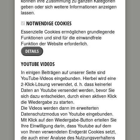
können Ihre Zustimmung zu ganzen Kategorien
FEMBIO SPECIAL: BERÜHMTE
geben oder sich weitere Informationen anzeigen
MALERINNEN
lassen.
NOTWENDIGE COOKIES
Essenzielle Cookies ermöglichen grundlegende
KENOJUAK ASHEVAK
Funktionen und sind für die einwandfreie
geboren am 3.
Funktion der Website erforderlich.
Oktober 1927
DETAILS
Kinngait/Cape
Dorset,
YOUTUBE VIDEOS
Nunavut,
In einigen Beiträgen auf unserer Seite sind
Kanada
YouTube-Videos eingebunden. Hierbei wird eine
gestorben am
2-Klick-Lösung verwendet, d. h. dass keinerlei
8. Januar 2013
Wikimedia Commons
Daten an Youtube versendet werden, bevor Sie
Kinngait/Cape
sich dazu entscheiden, durch einen aktiven Klick
Dorset, Nunavut, Kanada
die Wiedergabe zu starten.
kanadische Künstlerin
Die Videos werden dann im erweiterten
10. Todestag am 8. Januar 2023
Datenschutzmodus von Youtube eingebunden.
Mit Klick auf den Wiedergabe-Button erteilen Sie
Ihre Einwilligung darin, dass Youtube auf dem
Biografie
•
Zitate
•
Literatur & Quellen
von Ihnen verwendeten Endgerät Cookies setzt,
die auch einer Analyse des Nutzungsverhaltens