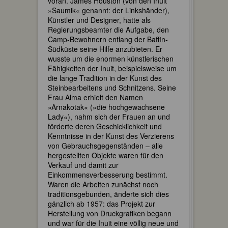
voran. James Houston (von den Inuit
»Saumik« genannt: der Linkshänder),
Künstler und Designer, hatte als
Regierungsbeamter die Aufgabe, den
Camp-Bewohnern entlang der Baffin-
Südküste seine Hilfe anzubieten. Er
wusste um die enormen künstlerischen
Fähigkeiten der Inuit, beispielsweise um
die lange Tradition in der Kunst des
Steinbearbeitens und Schnitzens. Seine
Frau Alma erhielt den Namen
»Arnakotak« (»die hochgewachsene
Lady«), nahm sich der Frauen an und
förderte deren Geschicklichkeit und
Kenntnisse in der Kunst des Verzierens
von Gebrauchsgegenständen – alle
hergestellten Objekte waren für den
Verkauf und damit zur
Einkommensverbesserung bestimmt.
Waren die Arbeiten zunächst noch
traditionsgebunden, änderte sich dies
gänzlich ab 1957: das Projekt zur
Herstellung von Druckgrafiken begann
und war für die Inuit eine völlig neue und