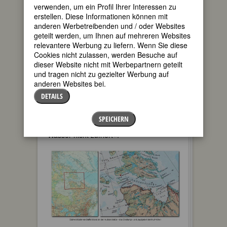
verwenden, um ein Profil Ihrer Interessen zu
Ikirasaq in der Nähe von Cape
erstellen. Diese Informationen können mit
Dorset/heute Kinngait (»hoher Berg«)
anderen Werbetreibenden und / oder Websites
auf Baffin Island geboren. Die
geteilt werden, um Ihnen auf mehreren Websites
Südwestküste von Baffin Island mit ihren
relevantere Werbung zu liefern. Wenn Sie diese
vorgelagerten Inseln ist seit
Cookies nicht zulassen, werden Besuche auf
Jahrtausenden Siedlungs- und
dieser Website nicht mit Werbepartnern geteilt
Jagdgebiet der Inuit-Völker. Sogar in
und tragen nicht zu gezielter Werbung auf
härtesten Wintern verhindert der
anderen Websites bei.
Hudson-Strom das vollständige
Zufrieren des Meeres, so dass hier
DETAILS
Meeressäuger gejagt werden können.
»Sikusiilaq« heißt das Gebiet auf
SPEICHERN
Inuktitut, der Sprache der Inuit: »Wo das
Wasser nicht zufriert«.