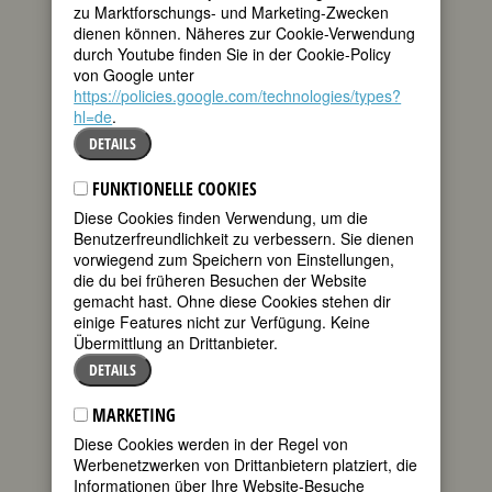
zu Marktforschungs- und Marketing-Zwecken
BIOGRAFIE
dienen können. Näheres zur Cookie-Verwendung
durch Youtube finden Sie in der Cookie-Policy
KENOJUAK ASHEVAK
von Google unter
https://policies.google.com/technologies/types?
hl=de
.
DETAILS
Kenojuak Ashevak ist die am meisten
gefeierte Inuit-Künstlerin Kanadas. Ihre
FUNKTIONELLE COOKIES
Karriere umfasst mehr als 50 Jahre, von
der ersten Veröffentlichung 1959 bis zu
Diese Cookies finden Verwendung, um die
ihrem Tod 2013 im Alter von 85 Jahren.
Benutzerfreundlichkeit zu verbessern. Sie dienen
Ihr Werk umfasst mehr als 300 Druck-
vorwiegend zum Speichern von Einstellungen,
Editionen, sie hinterlässt ein Archiv mit
die du bei früheren Besuchen der Website
weit über 1000 Originalzeichnungen.
gemacht hast. Ohne diese Cookies stehen dir
Ihre Biografie ist ein Spiegel für die
einige Features nicht zur Verfügung. Keine
Dramatik und den grundlegenden, oft
Übermittlung an Drittanbieter.
erzwungenen Wandel des Lebens der
DETAILS
Menschen von der traditionellen Inuit-
Kultur zur westlichen Lebensform des
MARKETING
20. Und 21. Jahrhunderts.
Diese Cookies werden in der Regel von
DIE ANFÄNGE
Werbenetzwerken von Drittanbietern platziert, die
Informationen über Ihre Website-Besuche
1927 wurde Kenojuak im Inuit-Camp