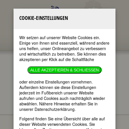
COOKIE-EINSTELLUNGEN
Wir setzen auf unserer Website Cookies ein.
Einige von ihnen sind essenziell, während andere
uns helfen, unser Onlineangebot zu verbessern
und wirtschaftlich zu betreiben. Sie können dies
akzeptieren per Klick auf die Schaltfläche
ALLE AKZEPTIEREN & SCHLIESSEN
oder einzelne Einstellungen vornehmen.
im ganzen Text
nur in Titeln
Außerdem können sie diese Einstellungen
jederzeit im Fußbereich unserer Website
aufrufen und Cookies auch nachträglich wieder
abwählen. Nähere Hinweise erhalten Sie in
unserer Datenschutzerklärung.
FEMBIO SPECIALS
BERÜHMTE
Kenojuak Ashevak
MALERINNEN
Folgend finden Sie eine Übersicht über alle auf
dieser Website verwendeten Cookies. Sie