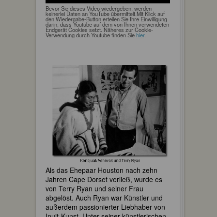
Bevor Sie dieses Video wiedergeben, werden
keinerlei Daten an YouTube übermittelt.Mit Klick auf
den Wiedergabe-Button erteilen Sie Ihre Einwilligung
darin, dass Youtube auf dem von Ihnen verwendeten
Endgerät Cookies setzt. Näheres zur Cookie-
Verwendung durch Youtube finden Sie
hier
.
Als das Ehepaar Houston nach zehn
Jahren Cape Dorset verließ, wurde es
von Terry Ryan und seiner Frau
abgelöst. Auch Ryan war Künstler und
außerdem passionierter Liebhaber von
Inuit-Kunst. Unter seiner künstlerischen