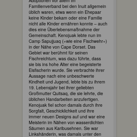
Adoptionen vor allem im
Familienverband bei den Inuit allgemein
üblich waren, etwa wenn ein Ehepaar
keine Kinder bekam oder eine Familie
nicht alle Kinder ernähren konnte – auch
dies eine Überlebensmaßnahme der
Gemeinschaft. Kenojuak lebte nun im
Camp Sapujjuaq (»wie eine Fischwehr«)
in der Nähe von Cape Dorset. Das
Gebiet war berühmt für seinen
Fischreichtum, was dazu führte, dass
sie bis ins hohe Alter eine begeisterte
Eisfischerin wurde. Sie verbrachte ihrer
Aussage nach eine unbeschwerte
Kindheit und Jugend, lebte bis zu ihrem
19. Lebensjahr bei ihrer geliebten
Großmutter Quitsaq, die sie lehrte, die
üblichen Handarbeiten anzufertigen.
Kenojuak fiel schon damals durch ihre
Sorgfalt, Geschicklichkeit und ihre
immer neuen Designs auf und war eine
Meisterin im Nähen von wasserdichten
Säumen aus Karibusehnen. Sie war
Linkshänderin, was damals unter den