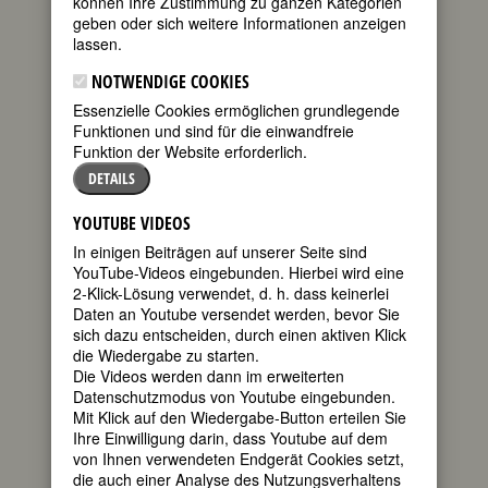
können Ihre Zustimmung zu ganzen Kategorien
FEMBIO SPECIAL: BERÜHMTE
geben oder sich weitere Informationen anzeigen
SCHWEIZERINNEN
lassen.
NOTWENDIGE COOKIES
Essenzielle Cookies ermöglichen grundlegende
GERMAINE RICHIER
Funktionen und sind für die einwandfreie
geboren am
Funktion der Website erforderlich.
16. September
DETAILS
1902 in Grans
bei Salon-de-
YOUTUBE VIDEOS
Provence
In einigen Beiträgen auf unserer Seite sind
gestorben am
YouTube-Videos eingebunden. Hierbei wird eine
31. Juli 1959 in
2-Klick-Lösung verwendet, d. h. dass keinerlei
Montpellier
Daten an Youtube versendet werden, bevor Sie
französische
sich dazu entscheiden, durch einen aktiven Klick
Bildhauerin
die Wiedergabe zu starten.
und
Die Videos werden dann im erweiterten
Grafikerin
Datenschutzmodus von Youtube eingebunden.
65. Todestag am 31. Juli 2024
Mit Klick auf den Wiedergabe-Button erteilen Sie
Ihre Einwilligung darin, dass Youtube auf dem
von Ihnen verwendeten Endgerät Cookies setzt,
Biografie
•
Zitate
•
Literatur & Quellen
die auch einer Analyse des Nutzungsverhaltens