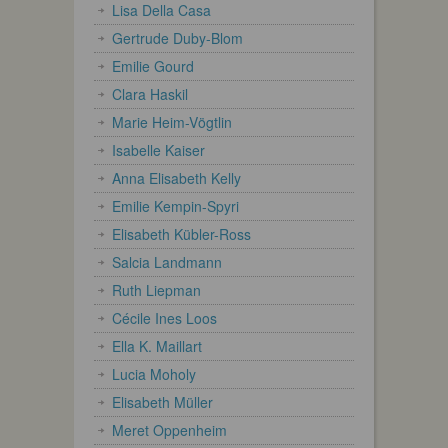
Lisa Della Casa
Gertrude Duby-Blom
Emilie Gourd
Clara Haskil
Marie Heim-Vögtlin
Isabelle Kaiser
Anna Elisabeth Kelly
Emilie Kempin-Spyri
Elisabeth Kübler-Ross
Salcia Landmann
Ruth Liepman
Cécile Ines Loos
Ella K. Maillart
Lucia Moholy
Elisabeth Müller
Meret Oppenheim