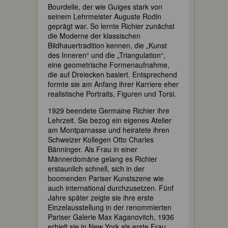
Bourdelle, der wie Guiges stark von
seinem Lehrmeister Auguste Rodin
geprägt war. So lernte Richier zunächst
die Moderne der klassischen
Bildhauertradition kennen, die „Kunst
des Inneren“ und die „Triangulation“,
eine geometrische Formenaufnahme,
die auf Dreiecken basiert. Entsprechend
formte sie am Anfang ihrer Karriere eher
realistische Portraits, Figuren und Torsi.
1929 beendete Germaine Richier ihre
Lehrzeit. Sie bezog ein eigenes Atelier
am Montparnasse und heiratete ihren
Schweizer Kollegen Otto Charles
Bänninger. Als Frau in einer
Männerdomäne gelang es Richier
erstaunlich schnell, sich in der
boomenden Pariser Kunstszene wie
auch international durchzusetzen. Fünf
Jahre später zeigte sie ihre erste
Einzelausstellung in der renommierten
Pariser Galerie Max Kaganovitch, 1936
erhielt sie in New York als erste Frau