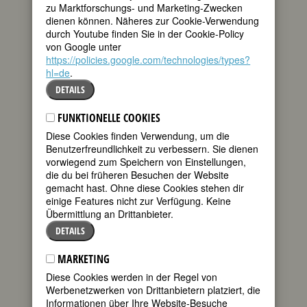
zu Marktforschungs- und Marketing-Zwecken
dienen können. Näheres zur Cookie-Verwendung
BIOGRAFIE
durch Youtube finden Sie in der Cookie-Policy
Aggressive, überdimensionale
von Google unter
Heuschrecken, Ameisen, Fledermäuse
https://policies.google.com/technologies/types?
oder Gottesanbeterinnen, die zugleich
hl=de
.
ausgemergelte, deformierte Frauen sein
DETAILS
könnten – auf dem Höhepunkt ihrer
Kreativität schuf die südfranzösische
FUNKTIONELLE COOKIES
Bildhauerin Germaine Richier
Diese Cookies finden Verwendung, um die
Zwitterwesen, die Angst offenbar
Benutzerfreundlichkeit zu verbessern. Sie dienen
zugleich auslösen und empfinden.
vorwiegend zum Speichern von Einstellungen,
Energiegeladen, fast physisch lebendig
die du bei früheren Besuchen der Website
setzen sie mit dürren Beinchen
gemacht hast. Ohne diese Cookies stehen dir
scheinbar zum Sprung, zum Angriff auf
einige Features nicht zur Verfügung. Keine
die BetrachterIn an. Sie faszinieren auch
Übermittlung an Drittanbieter.
jene, die reale Insekten meist
übersehen oder als nervende
DETAILS
Störenfriede zerquetschen. Für
Germaine Richier aber bedeuteten sie
MARKETING
einerseits den Formenreichtum und die
Diese Cookies werden in der Regel von
Artenvielfalt der Natur in ihrer
Werbenetzwerken von Drittanbietern platziert, die
mediterranen Heimat, andrerseits
Informationen über Ihre Website-Besuche
Sinnbilder für den nach dem Zweiten