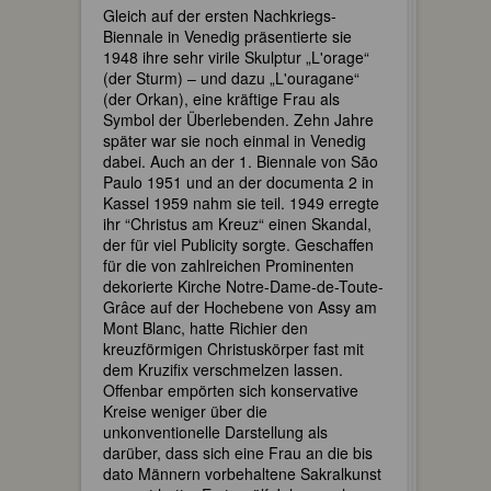
Gleich auf der ersten Nachkriegs-
Biennale in Venedig präsentierte sie
1948 ihre sehr virile Skulptur „L'orage“
(der Sturm) – und dazu „L'ouragane“
(der Orkan), eine kräftige Frau als
Symbol der Überlebenden. Zehn Jahre
später war sie noch einmal in Venedig
dabei. Auch an der 1. Biennale von São
Paulo 1951 und an der documenta 2 in
Kassel 1959 nahm sie teil. 1949 erregte
ihr “Christus am Kreuz“ einen Skandal,
der für viel Publicity sorgte. Geschaffen
für die von zahlreichen Prominenten
dekorierte Kirche Notre-Dame-de-Toute-
Grâce auf der Hochebene von Assy am
Mont Blanc, hatte Richier den
kreuzförmigen Christuskörper fast mit
dem Kruzifix verschmelzen lassen.
Offenbar empörten sich konservative
Kreise weniger über die
unkonventionelle Darstellung als
darüber, dass sich eine Frau an die bis
dato Männern vorbehaltene Sakralkunst