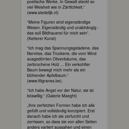
poetische Werke. In Gewalt steckt so
viel Weisheit wie in Zärtlichkeit.“
(www.stedelijk.nl)
“Meine Figuren sind eigenständige
Wesen. Eigenständig und unabhängig -
das soll Bildhauerei für mich sein”.
(Ketterer Kunst)
“Ich mag das Spannungsgeladene, das
Nervöse, das Trockene, die vom Wind
ausgedörrten Olivenbäume, das
zerbrochene Holz ... Ein verkohlter
Baum bewegt mich mehr als ein
blühender Apfelbaum.”
(www.filigranes.be).
“Ich habe Angst vor der Natur, sie ist
böswillig.” (Galerie Maeght)
„Ihre zerfetzten Formen habe ich alle
gefüllt und vollständig konzipiert. Erst
danach habe ich sie zerfurcht und
zerrissen, so dass sie von allen Seiten
anders variiert aussahen und einen