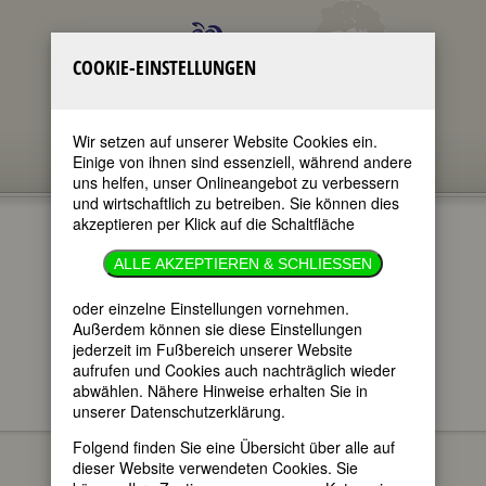
COOKIE-EINSTELLUNGEN
Wir setzen auf unserer Website Cookies ein.
Einige von ihnen sind essenziell, während andere
uns helfen, unser Onlineangebot zu verbessern
und wirtschaftlich zu betreiben. Sie können dies
akzeptieren per Klick auf die Schaltfläche
ALLE AKZEPTIEREN & SCHLIESSEN
oder einzelne Einstellungen vornehmen.
im ganzen Text
nur in Titeln
Außerdem können sie diese Einstellungen
jederzeit im Fußbereich unserer Website
aufrufen und Cookies auch nachträglich wieder
abwählen. Nähere Hinweise erhalten Sie in
unserer Datenschutzerklärung.
FEMBIO SPECIALS
BERÜHMTE
Germaine Richier
SCHWEIZERINNEN
Folgend finden Sie eine Übersicht über alle auf
dieser Website verwendeten Cookies. Sie