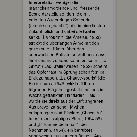
Interpretation weniger die
männchenmordende und -fressende
Bestie darstellt, sondern die mit
betonten Augenringen Sehende
(griechisch „mantis“), die in eine finstere
Zukunft blickt und dabei die Krallen
senkt. „La fourmi“ (die Ameise, 1953)
streckt die überlangen Arme mit den
gespannten Fäden über den
unerwarteten Brüsten so weit aus, dass
ihr niemand zu nahe kommen kann. „Le
Griffu“ (Das Krallenwesen, 1952) scheint
das Opfer fast im Sprung schon fest im
Blick zu haben. „La Chauve-souris“ (die
Fledermaus, 1946) wirkt mit ihren
filigranen Flügeln – gestaltet mit aus in
Wachs getränkten Hanffäden – als
würde sie direkt aus der Luft angreifen.
Aus provenzalischen Mythen
entsprungen sind Richiers „Cheval à 6
têtes“ (sechsköpfiges Pferd, 1954-56)
und „L'Homme de la nuit“ (der
Nachtmann, 1954), ein betrübtes
Vogelwesen mit plumpen Beinen. Aus