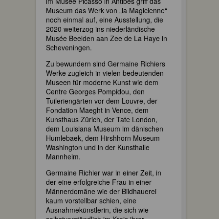
im Musée Picasso in Antibes griff das
Museum das Werk von „la Magicienne“
noch einmal auf, eine Ausstellung, die
2020 weiterzog ins niederländische
Musée Beelden aan Zee de La Haye in
Scheveningen.
Zu bewundern sind Germaine Richiers
Werke zugleich in vielen bedeutenden
Museen für moderne Kunst wie dem
Centre Georges Pompidou, den
Tuileriengärten vor dem Louvre, der
Fondation Maeght in Vence, dem
Kunsthaus Zürich, der Tate London,
dem Louisiana Museum im dänischen
Humlebaek, dem Hirshhorn Museum
Washington und in der Kunsthalle
Mannheim.
Germaine Richier war in einer Zeit, in
der eine erfolgreiche Frau in einer
Männerdomäne wie der Bildhauerei
kaum vorstellbar schien, eine
Ausnahmekünstlerin, die sich wie
selbstverständlich im Kreis ihrer