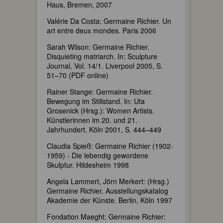
Haus, Bremen, 2007
Valérie Da Costa: Germaine Richier. Un
art entre deux mondes. Paris 2006
Sarah Wilson: Germaine Richier.
Disquieting matriarch. In: Sculpture
Journal, Vol. 14/1. Liverpool 2005, S.
51–70 (PDF online)
Rainer Stange: Germaine Richier.
Bewegung im Stillstand. In: Uta
Grosenick (Hrsg.): Women Artists.
Künstlerinnen im 20. und 21.
Jahrhundert. Köln 2001, S. 444–449
Claudia Spieß: Germaine Richier (1902-
1959) - Die lebendig gewordene
Skulptur. Hildesheim 1998
Angela Lammert, Jörn Merkert: (Hrsg.)
Germaine Richier. Ausstellungskatalog
Akademie der Künste. Berlin, Köln 1997
Fondation Maeght: Germaine Richier: