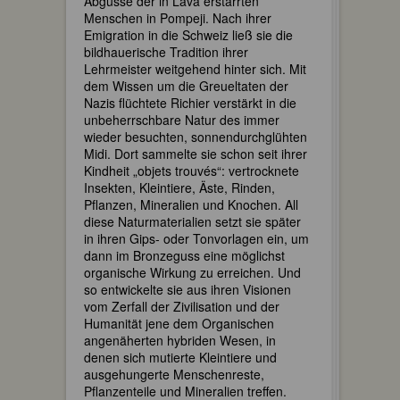
Abgüsse der in Lava erstarrten
Menschen in Pompeji. Nach ihrer
Emigration in die Schweiz ließ sie die
bildhauerische Tradition ihrer
Lehrmeister weitgehend hinter sich. Mit
dem Wissen um die Greueltaten der
Nazis flüchtete Richier verstärkt in die
unbeherrschbare Natur des immer
wieder besuchten, sonnendurchglühten
Midi. Dort sammelte sie schon seit ihrer
Kindheit „objets trouvés“: vertrocknete
Insekten, Kleintiere, Äste, Rinden,
Pflanzen, Mineralien und Knochen. All
diese Naturmaterialien setzt sie später
in ihren Gips- oder Tonvorlagen ein, um
dann im Bronzeguss eine möglichst
organische Wirkung zu erreichen. Und
so entwickelte sie aus ihren Visionen
vom Zerfall der Zivilisation und der
Humanität jene dem Organischen
angenäherten hybriden Wesen, in
denen sich mutierte Kleintiere und
ausgehungerte Menschenreste,
Pflanzenteile und Mineralien treffen.