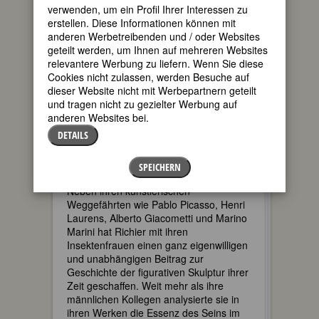
verwenden, um ein Profil Ihrer Interessen zu
Weltkrieg existenziell verletzlichen,
erstellen. Diese Informationen können mit
verunsicherten und aller Humanität
anderen Werbetreibenden und / oder Websites
entfremdeten Menschen.
geteilt werden, um Ihnen auf mehreren Websites
relevantere Werbung zu liefern. Wenn Sie diese
Cookies nicht zulassen, werden Besuche auf
dieser Website nicht mit Werbepartnern geteilt
und tragen nicht zu gezielter Werbung auf
anderen Websites bei.
DETAILS
SPEICHERN
Neben ihren künstlerischen
Weggefährten wie Pablo Picasso, Henri
Laurens, Alberto Giacometti und Marino
Marini hat Richier mit ihren
Insektenfrauen einen ganz eigenwilligen
und unabhängigen Beitrag zur
Geschichte der figurativen Skulptur ihrer
Zeit geschaffen. Weit mehr als ihre
männlichen Kollegen analysierte sie in
ihren Werken die Essenz des Seins im