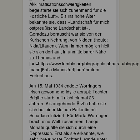
Akklimatisationsschwierigkeiten
begeisterte sie sich zunehmend für die
»östliche Luft«. Bis ins hohe Alter
bekannte sie, dass »Landschaft für mich
ostpreußische Landschaft ist«.
Geradezu berauscht war sie von der
Kurischen Nehrung, von Nidden (heute:
Nida/Litauen). Wann immer möglich hielt
sie sich dort auf, in unmittelbarer Nähe
zu Thomas und
[url=https://www.fembio.org/biographie.php/frau/biograph
mann]Katia Manns[/url] berühmtem
Ferienhaus.
Am 15. Mai 1934 endete Worringers
frisch gewonnene Idylle abrupt: Tochter
Brigitte starb, mit nicht einmal 26
Jahren. Als angehende Ärztin hatte sie
sich bei einer kleinen Patientin mit
Scharlach infiziert. Für Marta Worringer
brach eine Welt zusammen. Lange
Monate quälte sie sich durch eine
Depression. Erst als sie erkannte, wie
sehr ihre jüngste Tochter Lucinde unter