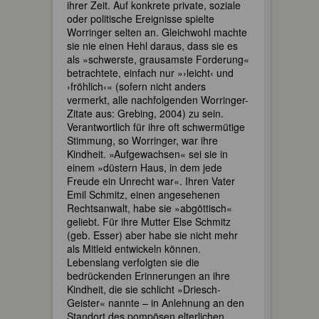
ihrer Zeit. Auf konkrete private, soziale
oder politische Ereignisse spielte
Worringer selten an. Gleichwohl machte
sie nie einen Hehl daraus, dass sie es
als »schwerste, grausamste Forderung«
betrachtete, einfach nur »›leicht‹ und
›fröhlich‹« (sofern nicht anders
vermerkt, alle nachfolgenden Worringer-
Zitate aus: Grebing, 2004) zu sein.
Verantwortlich für ihre oft schwermütige
Stimmung, so Worringer, war ihre
Kindheit. »Aufgewachsen« sei sie in
einem »düstern Haus, in dem jede
Freude ein Unrecht war«. Ihren Vater
Emil Schmitz, einen angesehenen
Rechtsanwalt, habe sie »abgöttisch«
geliebt. Für ihre Mutter Else Schmitz
(geb. Esser) aber habe sie nicht mehr
als Mitleid entwickeln können.
Lebenslang verfolgten sie die
bedrückenden Erinnerungen an ihre
Kindheit, die sie schlicht »Driesch-
Geister« nannte – in Anlehnung an den
Standort des pompösen elterlichen