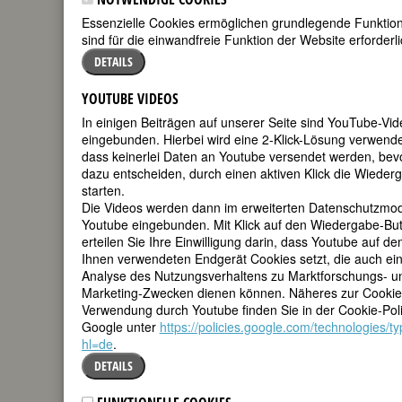
FEMBIO SPECIAL: KÜNSTLERINNEN -
Essenzielle Cookies ermöglichen grundlegende Funktio
sind für die einwandfreie Funktion der Website erforderli
EINE AUSSTELLUNG VON ALMUT
DETAILS
NITZSCHE
YOUTUBE VIDEOS
In einigen Beiträgen auf unserer Seite sind YouTube-Vi
MARTA WORRINGER
eingebunden. Hierbei wird eine 2-Klick-Lösung verwendet
dass keinerlei Daten an Youtube versendet werden, bevo
(Mart(h)a
dazu entscheiden, durch einen aktiven Klick die Wieder
Maria Emilie
starten.
Schmitz
Die Videos werden dann im erweiterten Datenschutzmo
Youtube eingebunden. Mit Klick auf den Wiedergabe-Bu
erteilen Sie Ihre Einwilligung darin, dass Youtube auf d
Ihnen verwendeten Endgerät Cookies setzt, die auch ei
Analyse des Nutzungsverhaltens zu Marktforschungs- u
Marketing-Zwecken dienen können. Näheres zur Cookie
Verwendung durch Youtube finden Sie in der Cookie-Pol
Google unter
https://policies.google.com/technologies/t
hl=de
.
DETAILS
[Geburtsname])