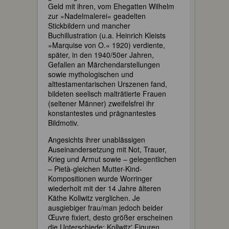
Geld mit ihren, vom Ehegatten Wilhelm
zur »Nadelmalerei« geadelten
Stickbildern und mancher
Buchillustration (u.a. Heinrich Kleists
»Marquise von O.« 1920) verdiente,
später, in den 1940/50er Jahren,
Gefallen an Märchendarstellungen
sowie mythologischen und
alttestamentarischen Urszenen fand,
bildeten seelisch malträtierte Frauen
(seltener Männer) zweifelsfrei ihr
konstantestes und prägnantestes
Bildmotiv.
Angesichts ihrer unablässigen
Auseinandersetzung mit Not, Trauer,
Krieg und Armut sowie – gelegentlichen
– Pietà-gleichen Mutter-Kind-
Kompositionen wurde Worringer
wiederholt mit der 14 Jahre älteren
Käthe Kollwitz verglichen. Je
ausgiebiger frau/man jedoch beider
Œuvre fixiert, desto größer erscheinen
die Unterschiede: Kollwitz' Figuren