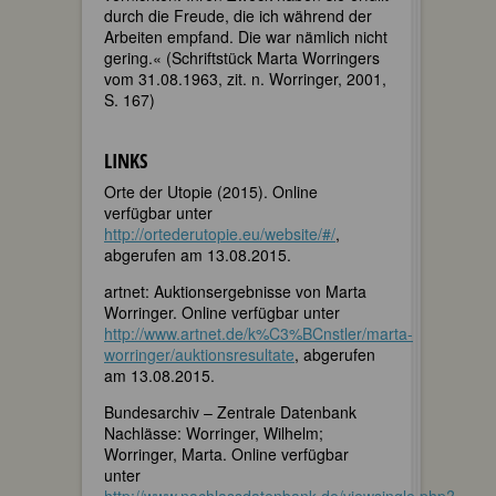
durch die Freude, die ich während der
Arbeiten empfand. Die war nämlich nicht
gering.« (Schriftstück Marta Worringers
vom 31.08.1963, zit. n. Worringer, 2001,
S. 167)
LINKS
Orte der Utopie (2015). Online
verfügbar unter
http://ortederutopie.eu/website/#/
,
abgerufen am 13.08.2015.
artnet: Auktionsergebnisse von Marta
Worringer. Online verfügbar unter
http://www.artnet.de/k%C3%BCnstler/marta-
worringer/auktionsresultate
, abgerufen
am 13.08.2015.
Bundesarchiv – Zentrale Datenbank
Nachlässe: Worringer, Wilhelm;
Worringer, Marta. Online verfügbar
unter
http://www.nachlassdatenbank.de/viewsingle.php?