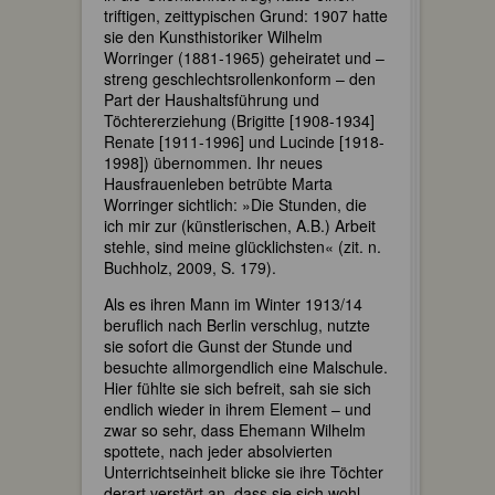
triftigen, zeittypischen Grund: 1907 hatte
sie den Kunsthistoriker Wilhelm
Worringer (1881-1965) geheiratet und –
streng geschlechtsrollenkonform – den
Part der Haushaltsführung und
Töchtererziehung (Brigitte [1908-1934]
Renate [1911-1996] und Lucinde [1918-
1998]) übernommen. Ihr neues
Hausfrauenleben betrübte Marta
Worringer sichtlich: »Die Stunden, die
ich mir zur (künstlerischen, A.B.) Arbeit
stehle, sind meine glücklichsten« (zit. n.
Buchholz, 2009, S. 179).
Als es ihren Mann im Winter 1913/14
beruflich nach Berlin verschlug, nutzte
sie sofort die Gunst der Stunde und
besuchte allmorgendlich eine Malschule.
Hier fühlte sie sich befreit, sah sie sich
endlich wieder in ihrem Element – und
zwar so sehr, dass Ehemann Wilhelm
spottete, nach jeder absolvierten
Unterrichtseinheit blicke sie ihre Töchter
derart verstört an, dass sie sich wohl