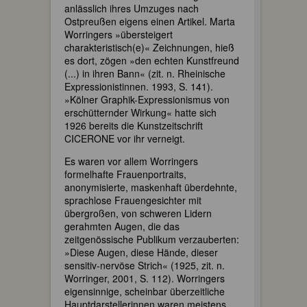
anlässlich ihres Umzuges nach
Ostpreußen eigens einen Artikel. Marta
Worringers »übersteigert
charakteristisch(e)« Zeichnungen, hieß
es dort, zögen »den echten Kunstfreund
(...) in ihren Bann« (zit. n. Rheinische
Expressionistinnen. 1993, S. 141).
»Kölner Graphik-Expressionismus von
erschütternder Wirkung« hatte sich
1926 bereits die Kunstzeitschrift
CICERONE vor ihr verneigt.
Es waren vor allem Worringers
formelhafte Frauenportraits,
anonymisierte, maskenhaft überdehnte,
sprachlose Frauengesichter mit
übergroßen, von schweren Lidern
gerahmten Augen, die das
zeitgenössische Publikum verzauberten:
»Diese Augen, diese Hände, dieser
sensitiv-nervöse Strich« (1925, zit. n.
Worringer, 2001, S. 112). Worringers
eigensinnige, scheinbar überzeitliche
Hauptdarstellerinnen waren meistens