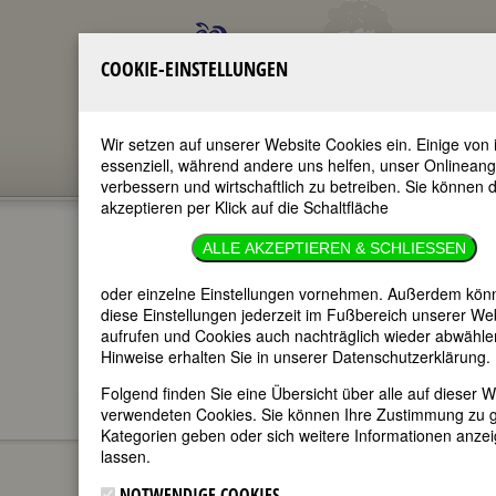
COOKIE-EINSTELLUNGEN
Wir setzen auf unserer Website Cookies ein. Einige von 
essenziell, während andere uns helfen, unser Onlinean
verbessern und wirtschaftlich zu betreiben. Sie können d
akzeptieren per Klick auf die Schaltfläche
ALLE AKZEPTIEREN & SCHLIESSEN
oder einzelne Einstellungen vornehmen. Außerdem kön
diese Einstellungen jederzeit im Fußbereich unserer We
im ganzen Text
nur in Titeln
aufrufen und Cookies auch nachträglich wieder abwähle
Hinweise erhalten Sie in unserer Datenschutzerklärung.
Folgend finden Sie eine Übersicht über alle auf dieser W
verwendeten Cookies. Sie können Ihre Zustimmung zu 
FEMBIO SPECIALS
KÜNSTLERINNEN - EINE
Kategorien geben oder sich weitere Informationen anze
Marta
AUSSTELLUNG VON ALMUT NITZSCHE
lassen.
Worringer
NOTWENDIGE COOKIES