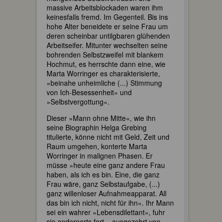
massive Arbeitsblockaden waren ihm
keinesfalls fremd. Im Gegenteil. Bis ins
hohe Alter beneidete er seine Frau um
deren scheinbar untilgbaren glühenden
Arbeitseifer. Mitunter wechselten seine
bohrenden Selbstzweifel mit blankem
Hochmut, es herrschte dann eine, wie
Marta Worringer es charakterisierte,
»beinahe unheimliche (...) Stimmung
von Ich-Besessenheit« und
»Selbstvergottung«.
Dieser »Mann ohne Mitte«, wie ihn
seine Biographin Helga Grebing
titulierte, könne nicht mit Geld, Zeit und
Raum umgehen, konterte Marta
Worringer in malignen Phasen. Er
müsse »heute eine ganz andere Frau
haben, als ich es bin. Eine, die ganz
Frau wäre, ganz Selbstaufgabe, (...)
ganz willenloser Aufnahmeapparat. All
das bin ich nicht, nicht für ihn«. Ihr Mann
sei ein wahrer »Lebensdilettant«, fuhr
sie andernorts fort – ausgezehrt von