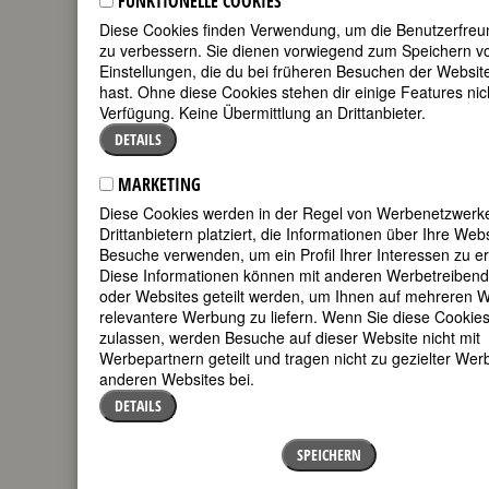
FUNKTIONELLE COOKIES
geboren am 16. Januar 1881 in Köln
Diese Cookies finden Verwendung, um die Benutzerfreun
gestorben am 27. Oktober 1965 in
zu verbessern. Sie dienen vorwiegend zum Speichern v
München
Einstellungen, die du bei früheren Besuchen der Websi
hast. Ohne diese Cookies stehen dir einige Features nic
deutsche Graphikerin, Malerin und
Verfügung. Keine Übermittlung an Drittanbieter.
Stickkünstlerin
145. Geburtstag am 16. Januar 2026
DETAILS
MARKETING
Biografie
•
Zitate
•
Weblinks
•
Literatur &
Diese Cookies werden in der Regel von Werbenetzwerk
Quellen
Drittanbietern platziert, die Informationen über Ihre Webs
Besuche verwenden, um ein Profil Ihrer Interessen zu ers
BIOGRAFIE
Diese Informationen können mit anderen Werbetreibend
oder Websites geteilt werden, um Ihnen auf mehreren W
relevantere Werbung zu liefern. Wenn Sie diese Cookies
Marta Worringer schuf virtuose
zulassen, werden Besuche auf dieser Website nicht mit
Bildnisse, meistens von
Werbepartnern geteilt und tragen nicht zu gezielter Wer
ausgemergelten, verstummten Frauen
anderen Websites bei.
mit riesenhaften Augen. »Frauen, die
DETAILS
am Leben leiden« – so apostrophierte
1925 ein Kritiker ihr Lieblingssujet –
wurden rasch zu Marta Worringers
SPEICHERN
Markenzeichen. Nebenher arbeitete sie