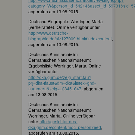
category=W&person_id=54214&asset_id=59731&sid=
abgerufen am 13.08.2015.
Deutsche Biographie: Worringer, Marta
(verheiratete). Online verfügbar unter
http://www.deutsche-
biographie.de/sfz127009.html#indexcontent
,
abgerufen am 13.08.2015.
Deutsches Kunstarchiv im
Germanischen Nationalmuseum:
Ergebnisliste Worringer, Marta. Online
verfügbar unter
http://dka.gnm.de/zeig_start.fau?
prj=dka-ifaust&dm=dka&listex=gnd-
nummern&zeig=123451647
, abgerufen
am 13.08.2015.
Deutsches Kunstarchiv im
Germanischen Nationalmuseum:
Worringer, Marta. Online verfügbar
unter
http://gesichter-des-
dka.gnm.de/content/mdc_person7eed
,
abgerufen am 13.08.2015.