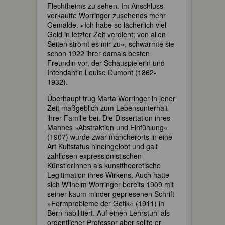
Flechtheims zu sehen. Im Anschluss
verkaufte Worringer zusehends mehr
Gemälde. »Ich habe so lächerlich viel
Geld in letzter Zeit verdient; von allen
Seiten strömt es mir zu«, schwärmte sie
schon 1922 ihrer damals besten
Freundin vor, der Schauspielerin und
Intendantin Louise Dumont (1862-
1932).
Überhaupt trug Marta Worringer in jener
Zeit maßgeblich zum Lebensunterhalt
ihrer Familie bei. Die Dissertation ihres
Mannes »Abstraktion und Einfühlung«
(1907) wurde zwar mancherorts in eine
Art Kultstatus hineingelobt und galt
zahllosen expressionistischen
KünstlerInnen als kunsttheoretische
Legitimation ihres Wirkens. Auch hatte
sich Wilhelm Worringer bereits 1909 mit
seiner kaum minder gepriesenen Schrift
»Formprobleme der Gotik« (1911) in
Bern habilitiert. Auf einen Lehrstuhl als
ordentlicher Professor aber sollte er