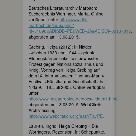
Deutsches Literaturarchiv Marbach:
Suchergebnis Worringer, Marta. Online
verfügbar unter
http://www.dla-
marbach.de/index.php?
id=51890&ADISDB=PE&WEB=JA&ADISOI=00137813
,
abgerufen am 13.08.2015.
Grebing, Helga (2012): In Nidden
zwischen 1933 und 1944 – gelebte
Bildungsbürgerlichkeit als bewusster
Protest gegen Nationalsozialismus und
Krieg. Vortrag von Helga Grebing auf
dem IX. Internationalen Thomas-Mann-
Festival »Künstler und Gesellschaft« in
Nida 9. - 16. Juli 2005. Online verfügbar
unter
http://www.helgagrebing.de/docs/nidden1.html
,
abgerufen am 13.08.2015. WebCite®-
Archivfassung:
http://www.webcitation.org/6asYPa7PE
.
Laurien, Ingrid: Helga Grebing – Die
Worringers. Rezension. In: Sehepunkte,