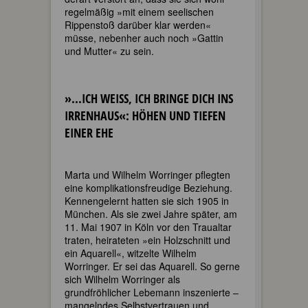
regelmäßig »mit einem seelischen
Rippenstoß darüber klar werden«
müsse, nebenher auch noch »Gattin
und Mutter« zu sein.
»...ICH WEISS, ICH BRINGE DICH INS I
RRENHAUS«: HÖHEN UND TIEFEN E
INER EHE
Marta und Wilhelm Worringer pflegten
eine komplikationsfreudige Beziehung.
Kennengelernt hatten sie sich 1905 in
München. Als sie zwei Jahre später, am
11. Mai 1907 in Köln vor den Traualtar
traten, heirateten »ein Holzschnitt und
ein Aquarell«, witzelte Wilhelm
Worringer. Er sei das Aquarell. So gerne
sich Wilhelm Worringer als
grundfröhlicher Lebemann inszenierte –
mangelndes Selbstvertrauen und