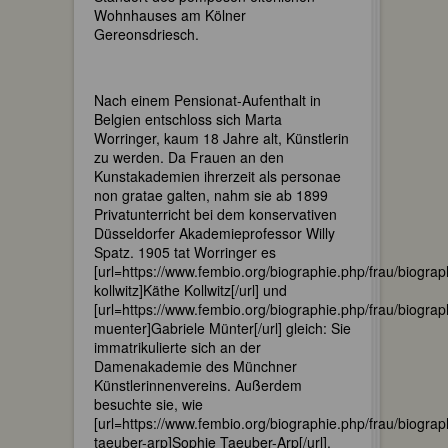
Wohnhauses am Kölner
Gereonsdriesch.
Nach einem Pensionat-Aufenthalt in
Belgien entschloss sich Marta
Worringer, kaum 18 Jahre alt, Künstlerin
zu werden. Da Frauen an den
Kunstakademien ihrerzeit als personae
non gratae galten, nahm sie ab 1899
Privatunterricht bei dem konservativen
Düsseldorfer Akademieprofessor Willy
Spatz. 1905 tat Worringer es
[url=https://www.fembio.org/biographie.php/frau/biograp
kollwitz]Käthe Kollwitz[/url] und
[url=https://www.fembio.org/biographie.php/frau/biograp
muenter]Gabriele Münter[/url] gleich: Sie
immatrikulierte sich an der
Damenakademie des Münchner
Künstlerinnenvereins. Außerdem
besuchte sie, wie
[url=https://www.fembio.org/biographie.php/frau/biograp
taeuber-arp]Sophie Taeuber-Arp[/url],