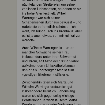
nächtelangen Streitereien um seine
zahllosen Liebschaften, an denen er bis
ins hohe Alter festhielt. Wilhelm
Worringer war sich seiner
Schattenseiten durchaus bewusst – und
redete sie befremdlich schön: »...ich
weiß, ich bringe Dich ins Irrenhaus; aber
es ist ja auch etwas, von mir ruiniert zu
werden«.
Auch Wilhelm Worringer litt – unter
mancher Schwäche seiner Frau,
insbesondere unter ihrer Schwermut
und ihrem, seit Mitte der 1930er Jahre
aufkeimenden »Linkskatholizismus«,
den er als überzeugter Atheist zum
»geistigen Ehebruch« stilisierte.
Zwischendrin taten sich Marta und
Wilhelm Worringer erstaunlich gut –
insbesondere beruflich. Lebenslang
waren sie sich gegenseitig wichtige
BeraterInnen: Kritisch lauschte Marta
Worringer nahezu jeder Vorlesung ihres