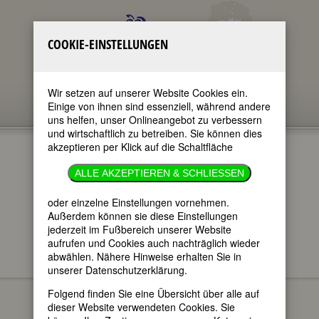
COOKIE-EINSTELLUNGEN
Wir setzen auf unserer Website Cookies ein.
Einige von ihnen sind essenziell, während andere
uns helfen, unser Onlineangebot zu verbessern
und wirtschaftlich zu betreiben. Sie können dies
akzeptieren per Klick auf die Schaltfläche
BIOGRAPHIEN
ALLE AKZEPTIEREN & SCHLIESSEN
im ganzen Text
oder einzelne Einstellungen vornehmen.
nur in Titeln
Außerdem können sie diese Einstellungen
jederzeit im Fußbereich unserer Website
aufrufen und Cookies auch nachträglich wieder
abwählen. Nähere Hinweise erhalten Sie in
unserer Datenschutzerklärung.
Biographien sortiert nach Nachnamen
Folgend finden Sie eine Übersicht über alle auf
dieser Website verwendeten Cookies. Sie
A
B
C
D
E
F
G
H
I
J