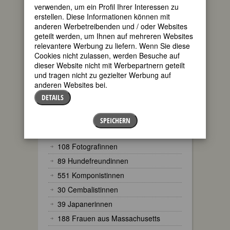
verwenden, um ein Profil Ihrer Interessen zu
erstellen. Diese Informationen können mit
anderen Werbetreibenden und / oder Websites
geteilt werden, um Ihnen auf mehreren Websites
relevantere Werbung zu liefern. Wenn Sie diese
Cookies nicht zulassen, werden Besuche auf
dieser Website nicht mit Werbepartnern geteilt
und tragen nicht zu gezielter Werbung auf
DATENBANK
anderen Websites bei.
DETAILS
Zur Zeit befinden sich 14972 Datensätze
in der
Online-Fembio-Datenbank
.
SPEICHERN
Darunter beispielsweise:
108 Fotografinnen
89 Hundefreundinnen
551 Komponistinnen
30 Cembalistinnen
39 Japanerinnen
188 Frauen aus Massachusetts