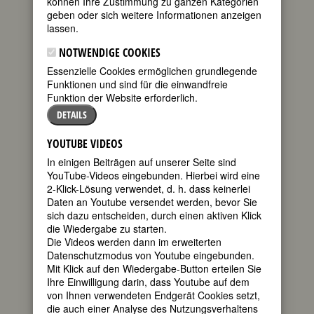
•
•
•
•
•
•
•
•
•
•
können Ihre Zustimmung zu ganzen Kategorien
geben oder sich weitere Informationen anzeigen
K
L
M
N
O
P
Q
R
S
•
•
•
•
•
•
•
•
•
lassen.
T
U
V
W
Y
Z
•
•
•
•
•
NOTWENDIGE COOKIES
J
Essenzielle Cookies ermöglichen grundlegende
Funktionen und sind für die einwandfreie
Jackson, Mahalia
Funktion der Website erforderlich.
Jacobi, Lotte
Jacobi, Lucy von
DETAILS
Jacobs, Aletta Henriëtte
Jacobs, Dore
YOUTUBE VIDEOS
Jacquet de la Guerre, Elisabeth-
In einigen Beiträgen auf unserer Seite sind
Claude
YouTube-Videos eingebunden. Hierbei wird eine
Jadwiga
2-Klick-Lösung verwendet, d. h. dass keinerlei
Jahoda, Marie
Daten an Youtube versendet werden, bevor Sie
Jakob (Talvj), Therese Albertine
sich dazu entscheiden, durch einen aktiven Klick
Luise von
die Wiedergabe zu starten.
James, Alice
Die Videos werden dann im erweiterten
James, Phyllis Dorothy (P.D.)
Datenschutzmodus von Youtube eingebunden.
Janes, Emily
Mit Klick auf den Wiedergabe-Button erteilen Sie
Jansson, Tove
Ihre Einwilligung darin, dass Youtube auf dem
Jeanne d'Arc
von Ihnen verwendeten Endgerät Cookies setzt,
Jelinek, Elfriede
die auch einer Analyse des Nutzungsverhaltens
Jerusalem, Else