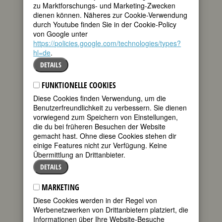
zu Marktforschungs- und Marketing-Zwecken
Jesenská, Milena
dienen können. Näheres zur Cookie-Verwendung
Joachim, Amalie
durch Youtube finden Sie in der Cookie-Policy
Johanna die Wahnsinnige
von Google unter
Johansen, Erna Maria
https://policies.google.com/technologies/types?
John, Gwen
hl=de
.
Johnson, Georgia Douglas
DETAILS
Johnson, Osa
Johnson-Sirleaf, Ellen
Johnston, Annie Fellows
FUNKTIONELLE COOKIES
Jokl, Anna Maria
Diese Cookies finden Verwendung, um die
Joliot-Curie, Irène
Benutzerfreundlichkeit zu verbessern. Sie dienen
Jonas, Regina
vorwiegend zum Speichern von Einstellungen,
Jones (Mother Jones), Mary Harris
die du bei früheren Besuchen der Website
Jordan, June
gemacht hast. Ohne diese Cookies stehen dir
Juana Inés de la Cruz
einige Features nicht zur Verfügung. Keine
Juchacz, Marie
Übermittlung an Drittanbieter.
Jünemann, Igna Maria
DETAILS
Junot, Herzogin von Abrantès, Laure
Jürgens, Grethe
MARKETING
Just, Anneliese
Just, Johanna
Diese Cookies werden in der Regel von
Werbenetzwerken von Drittanbietern platziert, die
Informationen über Ihre Website-Besuche