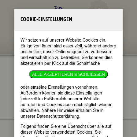
COOKIE-EINSTELLUNGEN
Wir setzen auf unserer Website Cookies ein.
Einige von ihnen sind essenziell, während andere
uns helfen, unser Onlineangebot zu verbessern
und wirtschaftlich zu betreiben. Sie können dies
akzeptieren per Klick auf die Schaltfläche
BIOGRAPHIEN
ALLE AKZEPTIEREN & SCHLIESSEN
im ganzen Text
oder einzelne Einstellungen vornehmen.
nur in Titeln
Außerdem können sie diese Einstellungen
jederzeit im Fußbereich unserer Website
aufrufen und Cookies auch nachträglich wieder
abwählen. Nähere Hinweise erhalten Sie in
unserer Datenschutzerklärung.
Biographien sortiert nach Nachnamen
Folgend finden Sie eine Übersicht über alle auf
dieser Website verwendeten Cookies. Sie
A
B
C
D
E
F
G
H
I
J