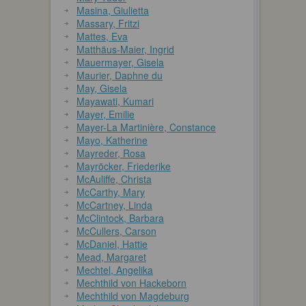
Masina, Giulietta
Massary, Fritzi
Mattes, Eva
Matthäus-Maier, Ingrid
Mauermayer, Gisela
Maurier, Daphne du
May, Gisela
Mayawati, Kumari
Mayer, Emilie
Mayer-La Martinière, Constance
Mayo, Katherine
Mayreder, Rosa
Mayröcker, Friederike
McAuliffe, Christa
McCarthy, Mary
McCartney, Linda
McClintock, Barbara
McCullers, Carson
McDaniel, Hattie
Mead, Margaret
Mechtel, Angelika
Mechthild von Hackeborn
Mechthild von Magdeburg