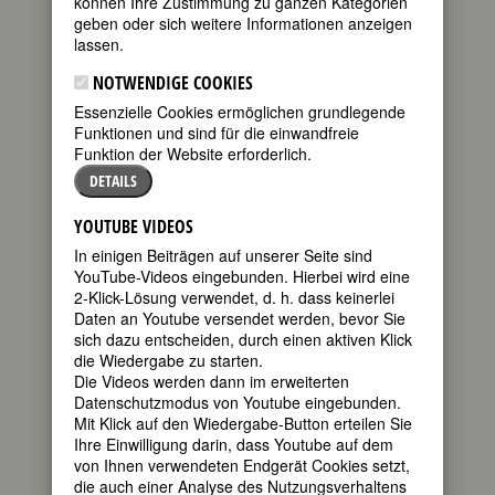
•
•
•
•
•
•
•
•
•
•
können Ihre Zustimmung zu ganzen Kategorien
geben oder sich weitere Informationen anzeigen
K
L
M
N
O
P
Q
R
S
•
•
•
•
•
•
•
•
•
lassen.
T
U
V
W
Y
Z
•
•
•
•
•
NOTWENDIGE COOKIES
M
Essenzielle Cookies ermöglichen grundlegende
Funktionen und sind für die einwandfreie
Maar, Dora
Funktion der Website erforderlich.
Maarsen, Jacqueline van
Maathai, Wangari
DETAILS
Mabry, Hannelore
MacArthur, Ellen
YOUTUBE VIDEOS
Macauley, Catharine Sawbridge
In einigen Beiträgen auf unserer Seite sind
MacLaine, Shirley
YouTube-Videos eingebunden. Hierbei wird eine
Madonna
2-Klick-Lösung verwendet, d. h. dass keinerlei
Mae, Vanessa
Daten an Youtube versendet werden, bevor Sie
Maffei, Clara
sich dazu entscheiden, durch einen aktiven Klick
Magnani, Anna
die Wiedergabe zu starten.
Magnani, Franca
Die Videos werden dann im erweiterten
Mahler-Werfel, Alma
Datenschutzmodus von Youtube eingebunden.
Maier, Ruth
Mit Klick auf den Wiedergabe-Button erteilen Sie
Maier, Vivian
Ihre Einwilligung darin, dass Youtube auf dem
Maillart, Ella K.
von Ihnen verwendeten Endgerät Cookies setzt,
Makatsch, Heike
die auch einer Analyse des Nutzungsverhaltens
Makeba, Miriam