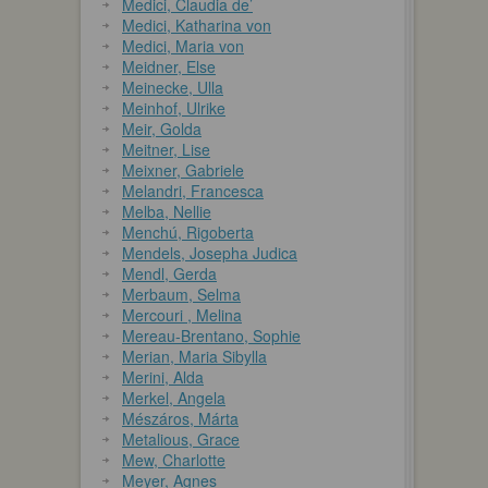
Medici, Claudia de’
Medici, Katharina von
Medici, Maria von
Meidner, Else
Meinecke, Ulla
Meinhof, Ulrike
Meir, Golda
Meitner, Lise
Meixner, Gabriele
Melandri, Francesca
Melba, Nellie
Menchú, Rigoberta
Mendels, Josepha Judica
Mendl, Gerda
Merbaum, Selma
Mercouri , Melina
Mereau-Brentano, Sophie
Merian, Maria Sibylla
Merini, Alda
Merkel, Angela
Mészáros, Márta
Metalious, Grace
Mew, Charlotte
Meyer, Agnes