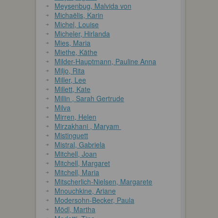
Meysenbug, Malvida von
Michaëlis, Karin
Michel, Louise
Micheler, Hirlanda
Mies, Maria
Miethe, Käthe
Milder-Hauptmann, Pauline Anna
Miljo, Rita
Miller, Lee
Millett, Kate
Millin , Sarah Gertrude
Milva
Mirren, Helen
Mirzakhani , Maryam
Mistinguett
Mistral, Gabriela
Mitchell, Joan
Mitchell, Margaret
Mitchell, Maria
Mitscherlich-Nielsen, Margarete
Mnouchkine, Ariane
Modersohn-Becker, Paula
Mödl, Martha