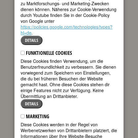
zu Marktforschungs- und Marketing-Zwecken
Malibran, Maria
dienen können. Näheres zur Cookie-Verwendung
Malten, Therese
durch Youtube finden Sie in der Cookie-Policy
Maltzan, Maria Gräfin von
von Google unter
Mam, Somaly
https://policies.google.com/technologies/types?
Mammen, Jeanne
hl=de
.
Mandela, Winnie
DETAILS
Mandelstam, Nadeschda
Mankiller, Wilma
Mann, Carla
FUNKTIONELLE COOKIES
Mann, Erika
Diese Cookies finden Verwendung, um die
Mann, Katia
Benutzerfreundlichkeit zu verbessern. Sie dienen
Mann, Leonie
vorwiegend zum Speichern von Einstellungen,
Mann, Monika
die du bei früheren Besuchen der Website
Mann-Borgese, Elisabeth
gemacht hast. Ohne diese Cookies stehen dir
Mann-Kröger, Nelly
einige Features nicht zur Verfügung. Keine
Mannheim, Lucie
Übermittlung an Drittanbieter.
Mansfield, Katherine
DETAILS
Manus, Rosa
Maraini, Dacia
MARKETING
Marc, Maria
Marcet, Jane
Diese Cookies werden in der Regel von
Marewna (Maria Worobjowa-
Werbenetzwerken von Drittanbietern platziert, die
Stebelskaja)
Informationen über Ihre Website-Besuche