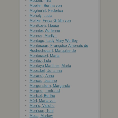
Modotti, Tina
Moeller, Bertha von
Mogherini, Federica
Moholy, Lucia
Moltke, Freya Gräfin von
Moníková, Libuše
Monnier, Adrienne
Monroe, Marilyn
Montagu, Lady Mary Wortley
Montespan, Françoise-Athénaïs de
Rochechouart, Marquise de
Montessori, Maria
Montez, Lola
Montoya Martinez, Maria
Moosdorf, Johanna
Morandi, Anna
Moreau, Jeanne
Morgenstern, Margareta
Morgner, Irmtraud
Morisot, Berthe
Mörl, Maria von
Morris, Violette
Morrison, Toni
Moss, Marlow