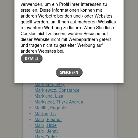
Marezoll, Louise
verwenden, um ein Profil Ihrer Interessen zu
Margarete von Navarra
erstellen. Diese Informationen können mit
Margarete von Tirol
anderen Werbetreibenden und / oder Websites
Maria Karolina von Österreich
geteilt werden, um Ihnen auf mehreren Websites
Maria Pawlowna, Großherzogin von
relevantere Werbung zu liefern. Wenn Sie diese
Sachsen-Weimar
Cookies nicht zulassen, werden Besuche auf
Maria Theresia
dieser Website nicht mit Werbepartnern geteilt
Maria Theresia, genannt Maria von
und tragen nicht zu gezielter Werbung auf
Österreich
anderen Websites bei.
Maria von Jever
DETAILS
Maria von Ungarn
Marie Antoinette
Marie Thérèse, Herzogin von
SPEICHERN
Angoulême
Markham, Beryl
Markiewicz, Constance
Marklund, Liza
Markstedt, Thyra Andrea
Marlitt , Eugenie
Märten, Lu
Marx, Eleanor
Marx, Hilde
Marx, Jenny
Mary Tudor